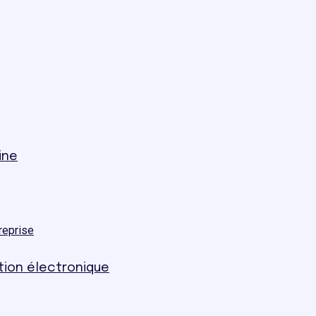
ine
reprise
ation électronique